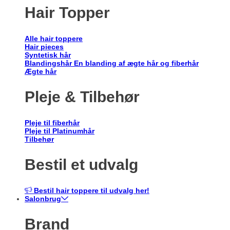
Hair Topper
Alle hair toppere
Hair pieces
Syntetisk hår
Blandingshår
En blanding af ægte hår og fiberhår
Ægte hår
Pleje & Tilbehør
Pleje til fiberhår
Pleje til Platinumhår
Tilbehør
Bestil et udvalg
Bestil hair toppere til udvalg her!
Salonbrug
Brand