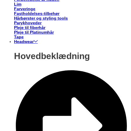
Lim
Farveringe
Fastholdelses-tilbehør
Hårbørster og styling tools
Parykhoveder
Pleje til fiberhår
Pleje til Platinumhår
Tape
Headwear
Hovedbeklædning