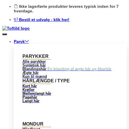
Skip
Ikke lagerførte produkter leveres typisk inden for 7
to
hverdage.
content
Bestil et udvalg - klik her!
Paryk
PARYKKER
Alle parykker
Syntetisk hår
Blandingshår
En blanding af ægte hår og fiberhår
Ægte hår
Kun til mænd
HÅRLÆNGDE / TYPE
Kort hår
Krøller
Mellemlangt hår
Pagehår
Langt hår
MONDUR