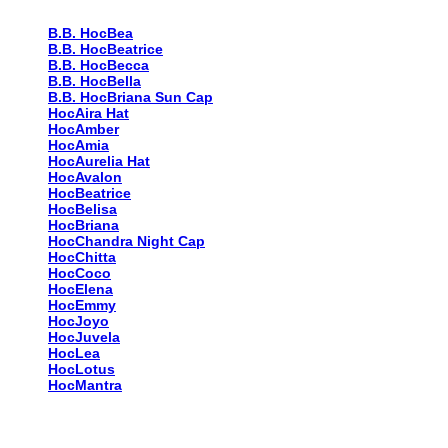
B.B. HocBea
B.B. HocBeatrice
B.B. HocBecca
B.B. HocBella
B.B. HocBriana Sun Cap
HocAira Hat
HocAmber
HocAmia
HocAurelia Hat
HocAvalon
HocBeatrice
HocBelisa
HocBriana
HocChandra Night Cap
HocChitta
HocCoco
HocElena
HocEmmy
HocJoyo
HocJuvela
HocLea
HocLotus
HocMantra