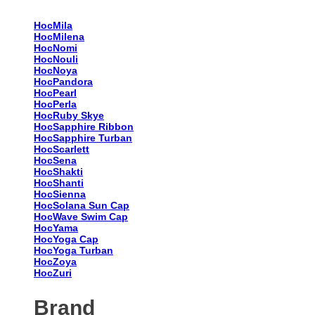
HocMila
HocMilena
HocNomi
HocNouli
HocNoya
HocPandora
HocPearl
HocPerla
HocRuby Skye
HocSapphire Ribbon
HocSapphire Turban
HocScarlett
HocSena
HocShakti
HocShanti
HocSienna
HocSolana Sun Cap
HocWave Swim Cap
HocYama
HocYoga Cap
HocYoga Turban
HocZoya
HocZuri
Brand