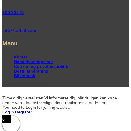
98 10 32 11
info@toftild.com
Menu
Kurser
Handelsbetingelser
Cookie- og privatlivspolitik
Bestil afhentning
Billedbank
Copyright © 2026 Toftild
Tilmeld dig ventelisten
Vi informerer dig, når du igen kan købe
denne vare. Indtast venligst din e-mailadresse nedenfor.
You need to Login for joining waitlist.
Login
Register
0