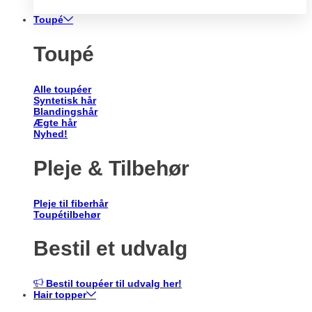
Toupé
Toupé
Alle toupéer
Syntetisk hår
Blandingshår
Ægte hår
Nyhed!
Pleje & Tilbehør
Pleje til fiberhår
Toupétilbehør
Bestil et udvalg
Bestil toupéer til udvalg her!
Hair topper