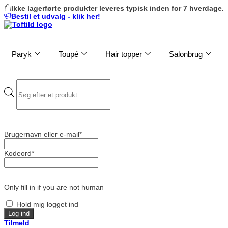
Skip
Ikke lagerførte produkter leveres typisk inden for 7 hverdage.
to
Bestil et udvalg - klik her!
content
Paryk
Toupé
Hair topper
Salonbrug
Products
search
Brugernavn eller e-mail
*
Kodeord
*
Only fill in if you are not human
Hold mig logget ind
Tilmeld