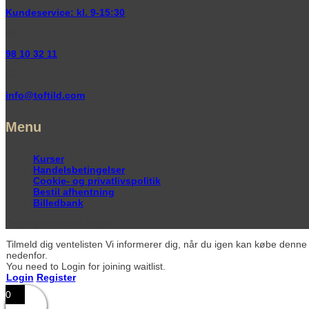
Kundeservice: kl. 9-15:30
98 10 32 11
info@toftild.com
Menu
Kurser
Handelsbetingelser
Cookie- og privatlivspolitik
Bestil afhentning
Billedbank
Copyright © 2026 Toftild
Tilmeld dig ventelisten
Vi informerer dig, når du igen kan købe denne 
nedenfor.
You need to Login for joining waitlist.
Login
Register
0