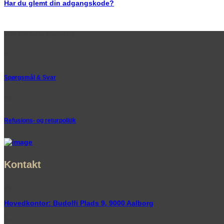
Har du glemt din adgangskode?
Vi er her for at hjælpe dig
Spørgsmål & Svar
Refusions- og returpolitik
Kontakt
Hovedkontor: Budolfi Plads 9, 9000 Aalborg