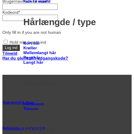
Kun til mænd
Brugernavn eller e-mail
*
Kodeord
*
Hårlængde / type
Only fill in if you are not human
Hold mig logget ind
Kort hår
Krøller
Mellemlangt hår
Tilmeld
Pagehår
Har du glemt din adgangskode?
Langt hår
Vi er her for at hjælpe dig
Mondur
Spørgsmål & Svar
Håndlavet
Trenser
Guides
Refusions- og returpolitik