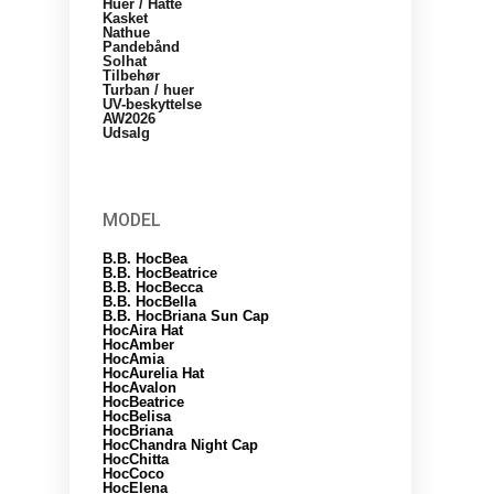
Huer / Hatte
Kasket
Nathue
Pandebånd
Solhat
Tilbehør
Turban / huer
UV-beskyttelse
AW2026
Udsalg
MODEL
B.B. HocBea
B.B. HocBeatrice
B.B. HocBecca
B.B. HocBella
B.B. HocBriana Sun Cap
HocAira Hat
HocAmber
HocAmia
HocAurelia Hat
HocAvalon
HocBeatrice
HocBelisa
HocBriana
HocChandra Night Cap
HocChitta
HocCoco
HocElena