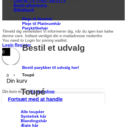
Cookie- og privatlivspolitik
Bestil afhentning
Billedbank
Copyright © 2026 Toftild
Pleje til fiberhår
Pleje til Platinumhår
Paryktilbehør
Tilmeld dig ventelisten
Vi informerer dig, når du igen kan købe
denne vare. Indtast venligst din e-mailadresse nedenfor.
You need to Login for joining waitlist.
Login
Register
Bestil et udvalg
0
Bestil parykker til udvalg her!
Toupé
0
Din kurv
Toupé
Din kurv er tom
Vis webshop
Fortsæt med at handle
Alle toupéer
Syntetisk hår
Blandingshår
Ægte hår