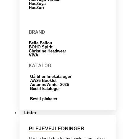
HocZoya
HocZuri
BRAND
Bella Ballou
BOHO Spirit
Christine Headwear
VIVA
KATALOG
Gå til onlinekataloger
AW26 Booklet
Autumn/Winter 2026
Bestil kataloger
Bestil plakater
Lister
PLEJEVEJLEDNINGER
Her finder du trin-for-trin guide til en flot og