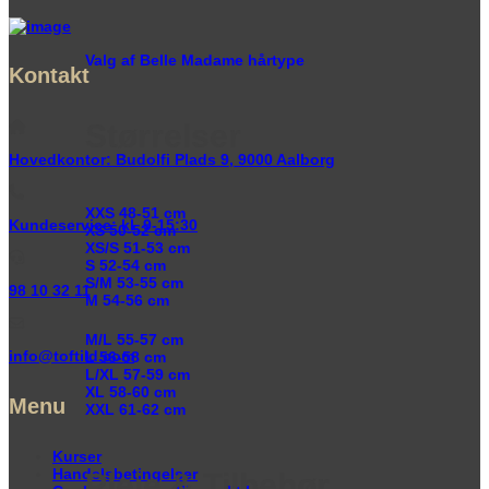
Valg af Belle Madame hårtype
Kontakt
Størrelser
Hovedkontor: Budolfi Plads 9, 9000 Aalborg
XXS
48-51 cm
Kundeservice: kl. 9-15:30
XS
50-52 cm
XS/S
51-53 cm
S
52-54 cm
S/M
53-55 cm
98 10 32 11
M
54-56 cm
M/L
55-57 cm
info@toftild.com
L
56-58 cm
L/XL
57-59 cm
XL
58-60 cm
Menu
XXL
61-62 cm
Kurser
Handelsbetingelser
Pleje & Tilbehør