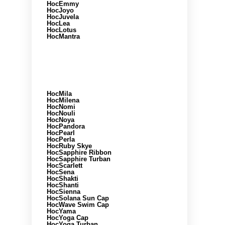
HocEmmy
HocJoyo
HocJuvela
HocLea
HocLotus
HocMantra
HocMila
HocMilena
HocNomi
HocNouli
HocNoya
HocPandora
HocPearl
HocPerla
HocRuby Skye
HocSapphire Ribbon
HocSapphire Turban
HocScarlett
HocSena
HocShakti
HocShanti
HocSienna
HocSolana Sun Cap
HocWave Swim Cap
HocYama
HocYoga Cap
HocYoga Turban